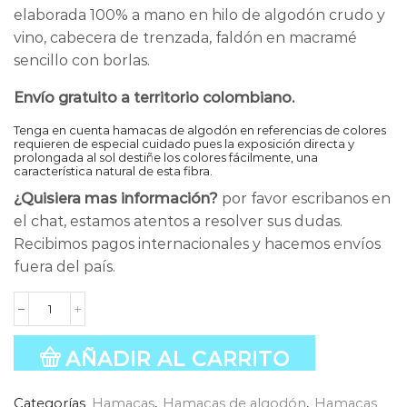
elaborada 100% a mano en hilo de algodón crudo y
vino, cabecera de trenzada, faldón en macramé
sencillo con borlas.
Envío gratuito a territorio colombiano.
Tenga en cuenta hamacas de algodón en referencias de colores
requieren de especial cuidado pues la exposición directa y
prolongada al sol destiñe los colores fácilmente, una
característica natural de esta fibra.
¿Quisiera mas información?
por favor escribanos en
el chat, estamos atentos a resolver sus dudas.
Recibimos pagos internacionales y hacemos envíos
fuera del país.
Hamaca
Paipa
Vino
AÑADIR AL CARRITO
cantidad
Categorías
Hamacas
,
Hamacas de algodón
,
Hamacas